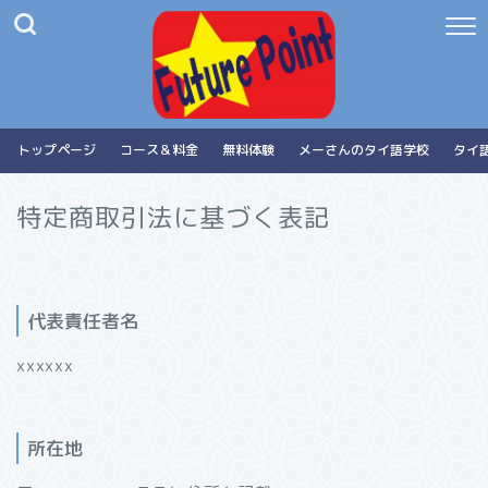
トップページ
コース＆料金
無料体験
メーさんのタイ語学校
タイ
特定商取引法に基づく表記
代表責任者名
xxxxxx
所在地